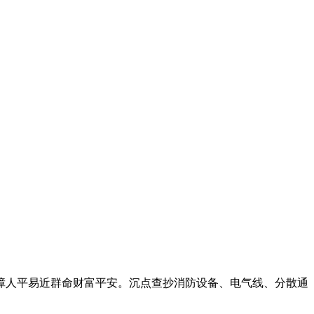
人平易近群命财富平安。沉点查抄消防设备、电气线、分散通