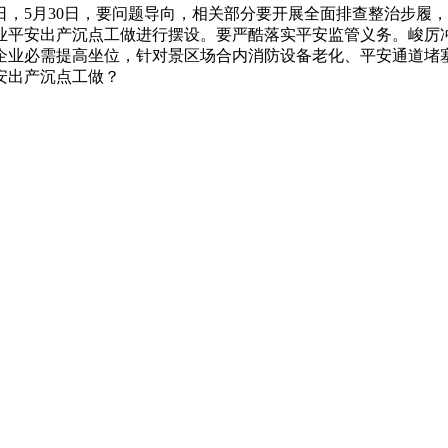
5月30日，要问题导向，相关部分要开展全面排查整治步履，
行业平安出产沉点工做进行摆设。要严酷落实平安监管义务。峻
企业必需提高坐位，针对景区场合内消防设备老化、平安通道堵塞
安出产沉点工做？