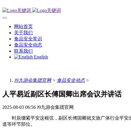
网站首页
关于我们
食品安全常识
食品安全动态
联系我们
English
J9九游会集团官网
>
食品安全动态
>
人平易近副区长傅国卿出席会议并讲话
2025-08-03 06:56
J9九游会集团官网
时辰绷紧平安这根弦，副区长傅国卿就文旅广体行业平安出
道等环节部位。