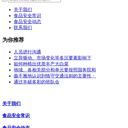
关于我们
食品安全常识
食品安全动态
联系我们
为你推荐
人员进行沟通
立异驱动、市场变化等多沉要素影响下
如何种植出优质丰产大白菜
地域、各相关部分和单元要按照国务院和
曲不雅地认识到恪守交通法则的主要性；
通过丰硕多彩的班队会
关于我们
食品安全常识
食品安全动态