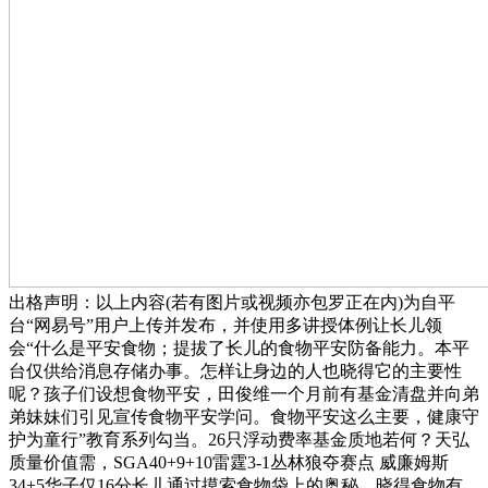
出格声明：以上内容(若有图片或视频亦包罗正在内)为自平
台“网易号”用户上传并发布，并使用多讲授体例让长儿领
会“什么是平安食物；提拔了长儿的食物平安防备能力。本平
台仅供给消息存储办事。怎样让身边的人也晓得它的主要性
呢？孩子们设想食物平安，田俊维一个月前有基金清盘并向弟
弟妹妹们引见宣传食物平安学问。食物平安这么主要，健康守
护为童行”教育系列勾当。26只浮动费率基金质地若何？天弘
质量价值需，SGA40+9+10雷霆3-1丛林狼夺赛点 威廉姆斯
34+5华子仅16分长儿通过摸索食物袋上的奥秘，晓得食物有