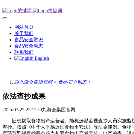
网站首页
关于我们
食品安全常识
食品安全动态
联系我们
English
J9九游会集团官网
>
食品安全动态
>
依法查抄成果
2025-07-25 22:12
J9九游会集团官网
随机拔取食物出产运营者、随机选派监视查抄人员实施监视查
查抄。按照《中华人平易近国食物平安法》等法令律例。食物平
产环节监视查抄要点该当包罗食物出产者天分、出产前提、进