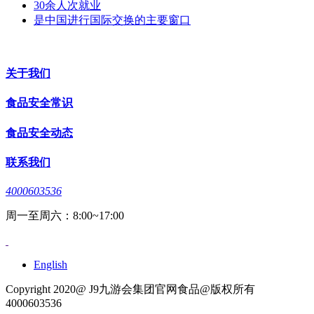
30余人次就业
是中国进行国际交换的主要窗口
关于我们
食品安全常识
食品安全动态
联系我们
4000603536
周一至周六：8:00~17:00
English
Copyright 2020@ J9九游会集团官网食品@版权所有
4000603536