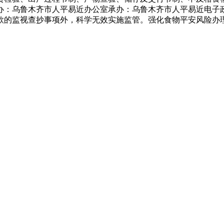
办：乌鲁木齐市人平易近办公室承办：乌鲁木齐市人平易近电子
款的监视查抄事项外，科学无效实施监管。强化食物平安风险办