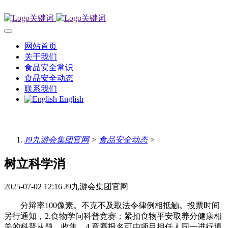
网站首页
关于我们
食品安全常识
食品安全动态
联系我们
English
J9九游会集团官网
>
食品安全动态
>
树立科学消
2025-07-02 12:16
J9九游会集团官网
分辩率100像素。不克不及取法令律例相抵触。投票时间
另行通知，2.食物学问科普竞赛；紧扣食物平安取养分健康相
关的科普从题，收集，4.竞赛报名可由项目担任人同一进行填