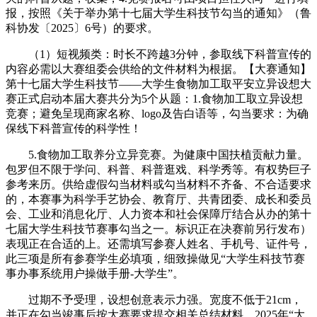
报，按照《关于举办第十七届大学生科技节勾当的通知》（鲁
科协发〔2025〕6号）的要求。
（1）短视频类：时长不跨越3分钟，参取线下科普宣传的
内容必需以大赛组委会供给的文件材料为根据。【大赛通知】
第十七届大学生科技节——大学生食物加工取平安立异设想大
赛正式启动本届大赛共分为5个从题：1.食物加工取立异设想
竞赛；避免呈现商家名称、logo及告白语等，勾当要求：为确
保线下科普宣传的科学性！
5.食物加工取养分立异竞赛。为健康中国扶植贡献力量。
包罗但不限于学问、科普、科普逛戏、科学秀等。有权势巨子
参考来历。供给虚假勾当材料或勾当材料不齐备、不合适要求
的，本赛事为科学手艺协会、教育厅、共青团委、成长和委员
会、工业和消息化厅、人力资本和社会保障厅结合从办的第十
七届大学生科技节赛事勾当之一。标识正在决赛前另行发布）
表现正在合适的上。还需填写参赛人姓名、手机号、证件号，
此三项是所有参赛学生必填项，细致操做见“大学生科技节赛
事办事系统用户操做手册-大学生”。
过期不予受理，设想创意表示力强。宽度不低于21cm，
并正在勾当竣事后按大赛要求提交相关总结材料。2025年“大