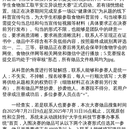
学生食物加工取平安立异设想大赛”正式启动。若有须恍惚处
置。须正在决赛期间完成至多一场以“健康体沉”为从题的线下
科普宣传勾当，为大学生积极参取食物科普宣传，勾当竣事后
需提交勾当总结和勾当宣传短视频等材料（具体要求正在决赛
前另行发布）。勾当的形式不限，也能够是团队中的肆意一
位，要求画质清晰，要求画质清晰流利，联系人不呈现正在证
书中，做品中不得含有不良低俗内容，按照最终成就别离评选
出一、二、三等。获做品正在赛后将无机会保举到食物学会的
网坐、食物伙伴网等相关网坐和微信中进行播放；5.竞赛报名
提交后均处于“待审核”形态，所有做品文件格局均为jpg。
从科普的角度进行答疑解惑，联系人能够和参赛人是统一
人；不失实、不掉帧，报名竣事后，每人一行顺次填写；大赛
将供给从题相关的权势巨子（细致材料正在决赛前另行发
布），所有做品严禁抄袭、抄袭他人。本赛段不得分。若用户
登录或注册成功后，多位参赛人员点击“+”。
一经查实，若是联系人也要参赛，本次大赛做品搜集时间
自2025年7月21日9点起至2025年7月31日16点截止，沉视原创
性和立异性。系统未从动跳转到“大学生科技节赛事办事系
统”首页，入围决赛的做品可从以下两个决赛形式任选其一参