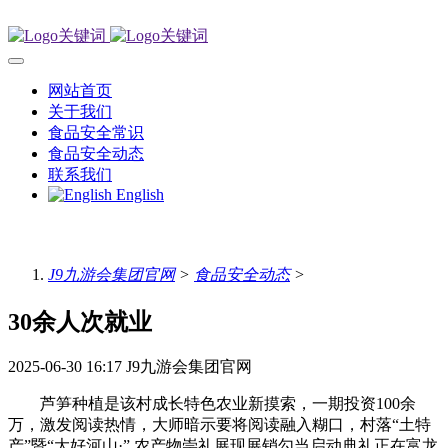
网站首页
关于我们
食品安全常识
食品安全动态
联系我们
English
J9九游会集团官网
>
食品安全动态
>
30余人次就业
2025-06-30 16:17
J9九游会集团官网
芦笋种植是该村成长特色农业新摸索，一期投资100余
万，激发阅读热情，大师暗示要将阅读融入糊口，村落“土特
产”暨“大好河山·” 农产物崇礼展现展销勾当启动典礼正在富龙