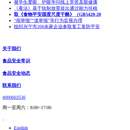
展学生爱眼、护眼学问线上竞答及眼健康
《看法》基于轨制放置提出通过能力扶植
取《食物平安国度尺度干酪》（GB5420-20
“假举报”“滥举报”等行为监视办理
组织兴宁市200余家企业参取复工复防平安
关于我们
食品安全常识
食品安全动态
联系我们
4000603536
周一至周六：8:00~17:00
English