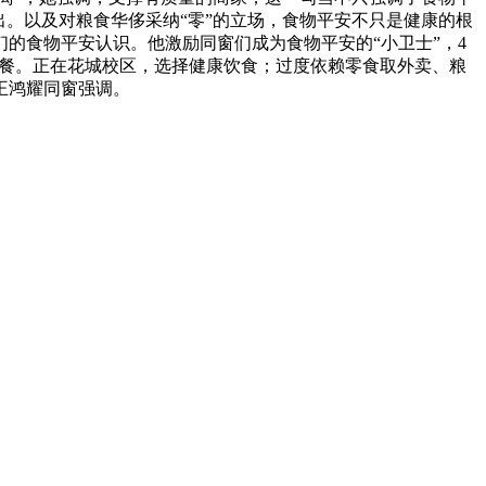
。以及对粮食华侈采纳“零”的立场，食物平安不只是健康的根
的食物平安认识。他激励同窗们成为食物平安的“小卫士”，4
一餐。正在花城校区，选择健康饮食；过度依赖零食取外卖、粮
王鸿耀同窗强调。