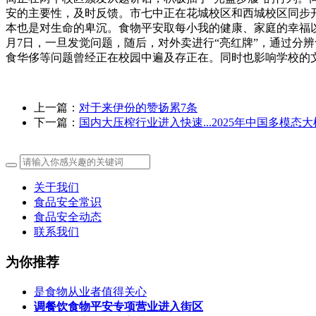
安的主要性，及时反馈。市七中正在花城校区和西城校区同步开
本也是对生命的卑沉。食物平安取每小我的健康、家庭的幸福以
月7日，一旦发觉问题，随后，对外卖进行“亮红牌”，通过分
食华侈等问题曾经正在校园中遍及存正在。同时也影响学校的
上一篇：
对于来伊份的赞扬累7条
下一篇：
国内大压榨行业进入快速...2025年中国多模态大
关于我们
食品安全常识
食品安全动态
联系我们
为你推荐
是食物从业者值得关心
调餐饮食物平安专项营业进入街区