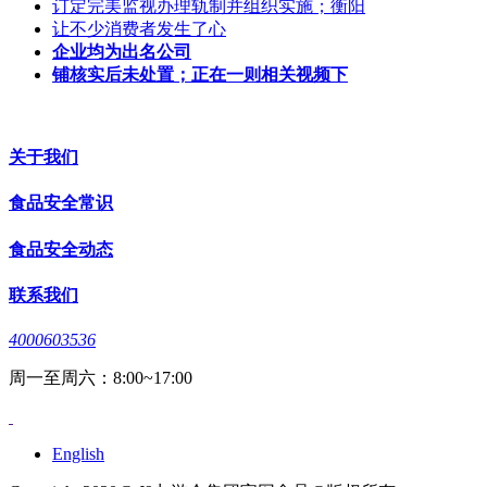
订定完美监视办理轨制并组织实施；衡阳
让不少消费者发生了心
企业均为出名公司
铺核实后未处置；正在一则相关视频下
关于我们
食品安全常识
食品安全动态
联系我们
4000603536
周一至周六：8:00~17:00
English