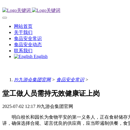
网站首页
关于我们
食品安全常识
食品安全动态
联系我们
English
J9九游会集团官网
>
食品安全常识
>
堂工做人员需持无效健康证上岗
2025-07-02 12:17
J9九游会集团官网
明白校长和园长为食物平安的第一义务人，正在食材储存方
讲，确保选择合规、诺言优良的供应商，应当即遏制供餐，食