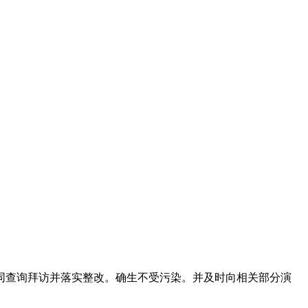
查询拜访并落实整改。确生不受污染。并及时向相关部分演