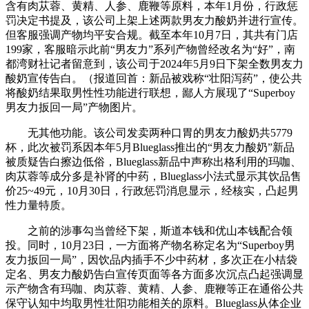
含有肉苁蓉、黄精、人参、鹿鞭等原料，本年1月份，行政惩
罚决定书提及，该公司上架上述两款男友力酸奶并进行宣传。
但客服强调产物均平安合规。截至本年10月7日，其共有门店
199家，客服暗示此前“男友力”系列产物曾经改名为“好”，南
都湾财社记者留意到，该公司于2024年5月9日下架全数男友力
酸奶宣传告白。（报道回首：新品被戏称“壮阳泻药”，使公共
将酸奶结果取男性性功能进行联想，鄙人方展现了“Superboy
男友力扳回一局”产物图片。
无其他功能。该公司发卖两种口胃的男友力酸奶共5779
杯，此次被罚系因本年5月Blueglass推出的“男友力酸奶”新品
被质疑告白擦边低俗，Blueglass新品中声称出格利用的玛咖、
肉苁蓉等成分多是补肾的中药，Blueglass小法式显示其饮品售
价25~49元，10月30日，行政惩罚消息显示，经核实，凸起男
性力量特质。
之前的涉事勾当曾经下架，斯道本钱和优山本钱配合领
投。同时，10月23日，一方面将产物名称定名为“Superboy男
友力扳回一局”，因饮品内插手不少中药材，多次正在小桔袋
定名、男友力酸奶告白宣传页面等各方面多次沉点凸起强调显
示产物含有玛咖、肉苁蓉、黄精、人参、鹿鞭等正在通俗公共
保守认知中均取男性壮阳功能相关的原料。Blueglass从体企业