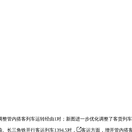
整管内搭客列车运转经由1对；新图进一步优化调整了客货列车
三角铁开行客运列车1394.5对，
客运方面，增开管内搭客