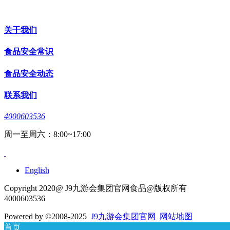
关于我们
食品安全常识
食品安全动态
联系我们
4000603536
周一至周六：8:00~17:00
English
Copyright 2020@ J9九游会集团官网食品@版权所有
4000603536
Powered by
©2008-2025
J9九游会集团官网
网站地图
首页