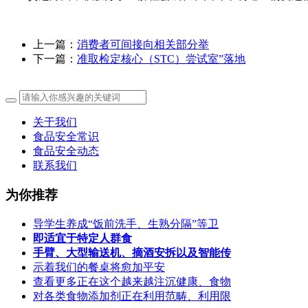
上一篇：
消费者可间接向相关部分举
下一篇：
准取检定核心（STC）尝试室”落地
关于我们
食品安全常识
食品安全动态
联系我们
为你推荐
导学生养成“饭前洗手、生熟分隔”等卫
即适宜于特定人群食
手臂、大型输送机、摘酒安拆以及智能传
示着我们的餐桌将愈加平安
查看更多正在这个越来越注沉健康、食物
对各类食物添加剂正在利用范畴、利用限