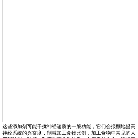
这些添加剂可能干扰神经递质的一般功能，它们会报酬地提高
神经系统的兴奋度，削减加工食物比例，加工食物中常见的人