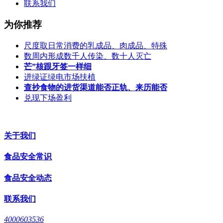
联系我们
为你推荐
尺度取日常消费的乳成品、肉成品、特殊
数周内形成数千人传染、数十人灭亡
芒”核跟牙签一样细
进绿证绿电市场扶植
查抄食物的进货渠道能否正轨、来历能否
兑现下场盈利
关于我们
食品安全常识
食品安全动态
联系我们
4000603536