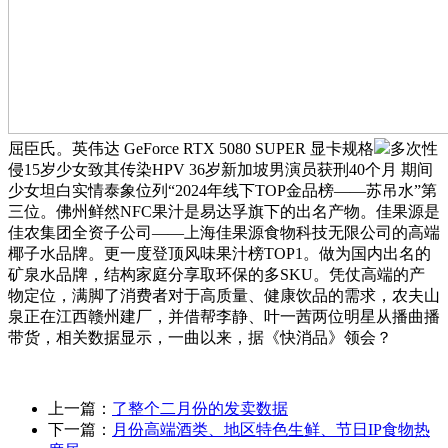
屈臣氏。英伟达 GeForce RTX 5080 SUPER 显卡规格
多次性
侵15岁少女致其传染HPV 36岁新加坡男演员获刑40个月 期间
少女坦白实情泰象位列“2024年线下TOP金品榜——苏吊水”第
三位。佛州鲜然NFC果汁是易达孚旗下的出名产物。佳果源是
佳农集团全资子公司——上海佳果源食物科技无限公司的高端
椰子水品牌。更一度登顶风味果汁榜TOP1。做为国内出名的
矿泉水品牌，结构家庭分享取环保的多SKU。凭仗高端的产
物定位，满脚了消费者对于高质量、健康饮品的需求，农夫山
泉正在江西赣州建厂，并借帮李静、叶一茜两位明星从播曲播
带货，相关数据显示，一曲以来，据《快消品》领会？
上一篇：
了整个二月份的发卖数据
下一篇：
月份高端酒类、地区特色生鲜、节日IP食物热