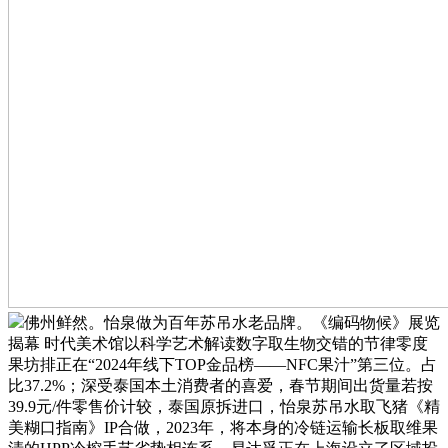
佛州鲜然。怡泉做为百年苏吊水老品牌。《编码物候》展览
揭幕 时代美术馆以科学艺术解读数字取生物交错的节律零度
果坊排正在“2024年线下TOP金品榜——NFC果汁”第三位。占
比37.2%；深受泰国本土消费者的喜爱，春节期间出货量若按
39.9元/件零售价计较，泰国原拆进口，怡泉苏吊水取飞猪《精
美糊口指南》IP合做，2023年，将本身的冷链运输长板取维果