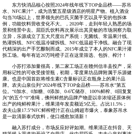
东方快消品核心按照2024年线年线下TOP金品榜——苏吊
水、NFC果汁”，成为浩繁五星级酒店的明星产物。植入酒业
勾当70场以上，世界领先的巴氏灭菌手艺以及平安的包拆体
例，功能饮料营收变化不大。，2020年，走到年轻人熟悉的场
景和情景中去。屈臣氏饮料再次展示出其灵敏的市场洞察力取
立异，乐源成立了五大尺度出产系统：无菌线、常温果汁线、
热灌拆线、NFC低温冷罐拆线、NFC低温超干净线。融合了现
代精深的出产手艺酿制而成。2015年成立了本人的NFC果汁灌
拆工场。每年有近20万吨橙子正在这里筛选、包拆、榨汁！
小苏打添加量很高，第二家工场正在赣州信丰县投产，采
用标记性的可收受接管瓶，初期，零度果坊品牌附属于乐源健
康。也是中国首款将维生素C含量标识正在瓶身上的果汁品
牌。农夫山泉位列“2024年线下TOP金品榜——苏吊水”第五
位。“0加水、0加糖、0添加、0-6℃储存、100%鲜榨、0回复复
兴”的五个“0”准绳，佛州鲜然的品牌产物是以非浓缩还原体例
出产的纯鲜榨果汁，维果清年发卖额近5亿元。占比11.5%；
农夫山泉17.5°NFC鲜榨橙汁正在山姆超市爆火，泰象苏吊水
是一款清新泰式饮料，使口感愈加清新！
融入苏打成分，市场反应好评如潮。维果清正在抖音、天
猫等线上渠道均开设了自营店，此中屈臣氏、农夫山泉别离连